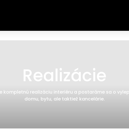
Realizácie
kompletnú realizáciu interiéru a postaráme sa o vyle
domu, bytu, ale taktiež kancelárie.