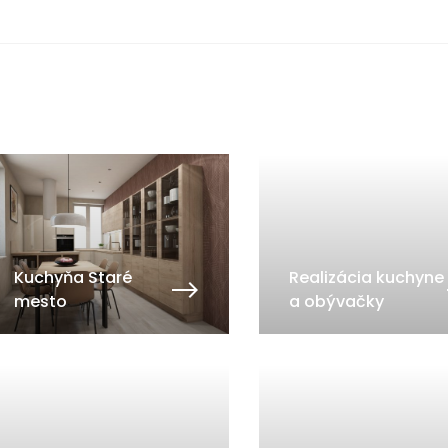
Kuchyňa Staré
Realizácia kuchyne
mesto
a obývačky