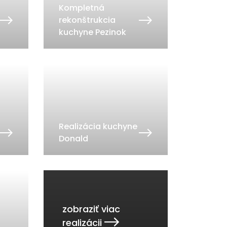
Kompletná
rekonštrukcia
kuchyne Pezinok
Realizácia kuchyne
Donald
zobraziť viac
realizácii