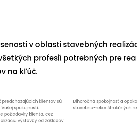
enosti v oblasti stavebných realizáci
šetkých profesií potrebných pre rea
v na kľúč.
ť predcházajúcich klientov sú
Dlhoročná spokojnosť a opak
 Vašej spokojnosti.
stavebno-rekonštrukčných real
e požiadavky klienta, cez
alizáciu výstavby od základov