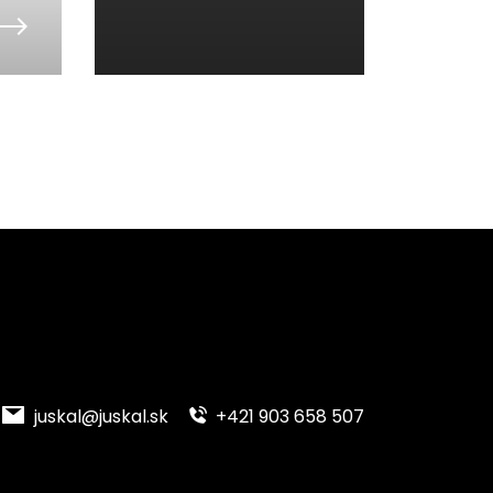
juskal@juskal.sk
+421 903 658 507