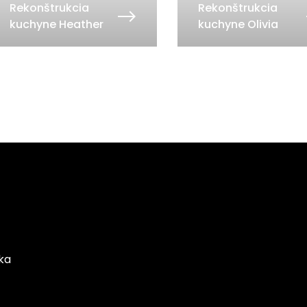
Rekonštrukcia
Rekonštrukcia
kuchyne Heather
kuchyne Olivia
nka