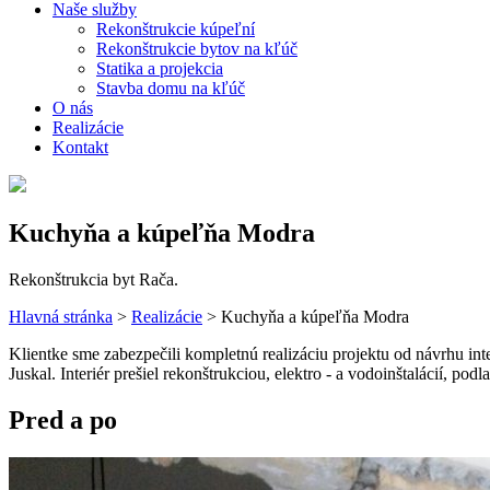
Naše služby
Rekonštrukcie kúpeľní
Rekonštrukcie bytov na kľúč
Statika a projekcia
Stavba domu na kľúč
O nás
Realizácie
Kontakt
Kuchyňa a kúpeľňa Modra
Rekonštrukcia byt Rača.
Hlavná stránka
>
Realizácie
>
Kuchyňa a kúpeľňa Modra
Klientke sme zabezpečili kompletnú realizáciu projektu od návrhu in
Juskal. Interiér prešiel rekonštrukciou, elektro - a vodoinštalácií, p
Pred a po