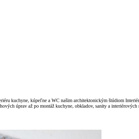
teriéru kuchyne, kúpeľne a WC našim architektonickým štúdiom Interiér
odlahových úprav až po montáž kuchyne, obkladov, sanity a interiérových