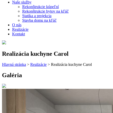
Naše služby
Rekonštrukcie kúpeľní
Rekonštrukcie bytov na kľúč
Statika a projekcia
Stavba domu na kľúč
O nás
Realizácie
Kontakt
Realizácia kuchyne Carol
Hlavná stránka
>
Realizácie
>
Realizácia kuchyne Carol
Galéria