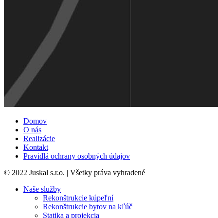
Domov
O nás
Realizácie
Kontakt
Pravidlá ochrany osobných údajov
© 2022 Juskal s.r.o. | Všetky práva vyhradené
Naše služby
Rekonštrukcie kúpeľní
Rekonštrukcie bytov na kľúč
Statika a projekcia