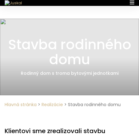
Stavba rodinného
domu
Rodinný dom s troma bytovými jednotkami
Hlavná stránka
>
Realizácie
>
Stavba rodinného domu
Klientovi sme zrealizovali stavbu